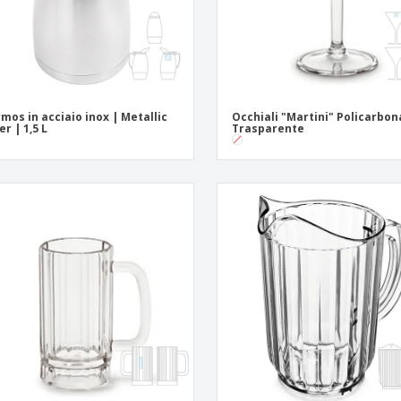
mos in acciaio inox | Metallic
Occhiali "Martini" Policarbon
er | 1,5 L
Trasparente