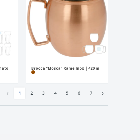
onato
Brocca "Mosca" Rame Inox | 420 ml
‹
›
1
2
3
4
5
6
7