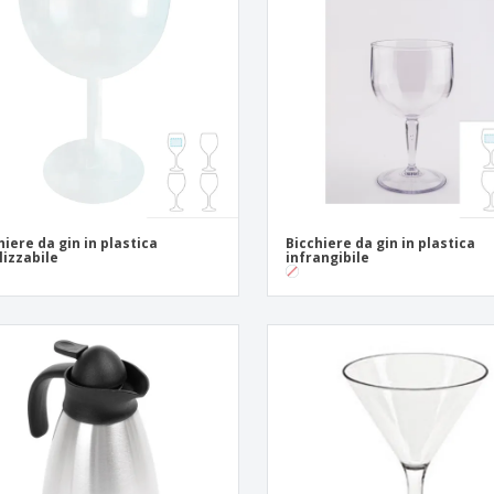
Espositori
Medaglie
Rega
Poster
Cibo e Caramelle
Prod
Valigie e zaini
Etichette per Stampanti
Libr
hiere da gin in plastica
Bicchiere da gin in plastica
ilizzabile
infrangibile