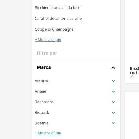
Carte fedeltà
Bicchieri e boccali da birra
Magliette
Caraffe, decanter e caraffe
Magnetici
Coppe di Champagne
Striscioni Pubblicitari
+ Mostra di più
Filtra per
Marca
Bicc
riut
Arcoroc
Ariane
Benessere
Biopack
Boemia
+ Mostra di più