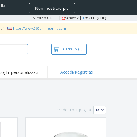
ulla
Non mostrare più
Servizio Clienti
|
Schweiz |
IT
CHF (CHF)
ti in
https://www.360onlineprint.com
Carrello
(0)
Accedi/Registrati
Loghi personalizzati
erte e
mozioni
iette e polo
otti Ricamati
Prodotti per pagina:
vità all'aria aperta
rtworking
ole per Spedizioni