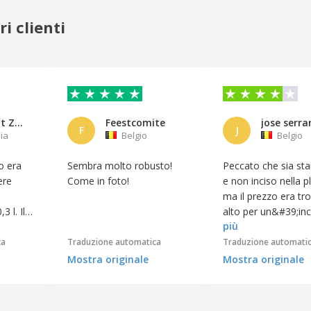
i clienti
Restaurant Zeugschmiede
Feestcomite
jose serra
F
J
ia
Belgio
Belgio
ro era
Sembra molto robusto!
Peccato che sia st
ere
Come in foto!
e non inciso nella pl
ma il prezzo era tr
3 l. Il
alto per un&#39;inci
più
potuto
per il resto, una ta
non era
molto bella...
ca
Traduzione automatica
Traduzione automati
Mostra originale
Mostra originale
 Per il
ellente;