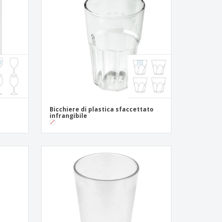
li personalizzati
otti ecologici
i e cataloghi
Bicchiere di plastica sfaccettato
infrangibile