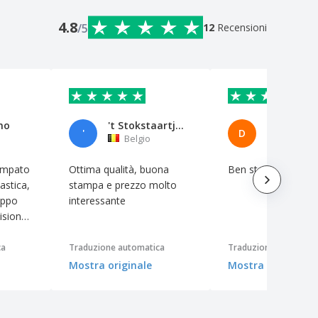
4.8
/5
12
Recensioni
no
't Stokstaartje VOF
'
D
Belgio
Belgio
ampato
Ottima qualità, buona
Ben stampato
astica,
stampa e prezzo molto
oppo
interessante
sione...
zza
ca
Traduzione automatica
Traduzione automati
Mostra originale
Mostra originale