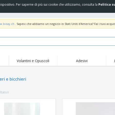
spositivo. Per saperne di più sui cookie che utilizziamo, consulta la
Politica s
w.bizay.ch
. Sapevi che abbiamo un negozio in Stati Uniti d'America? Fai i tuoi acquis
Volantini e Opuscoli
Adesivi
Off
Tendenze
Nuovi Prodotti
pro
Bandiere, Standardo e
eri e bicchieri
Roll-Up
Magl
Guidoni
Attrezzature e
Roll-up
Prod
forniture per servizi di
ltato/i
ristorazione
Consegna domicilio e
Usa e getta
Atti
takeaway
Adesivi, vinili e poster
Orologi da polso
Sma
Felpe con cappuccio
Coppe e Trofei
Scat