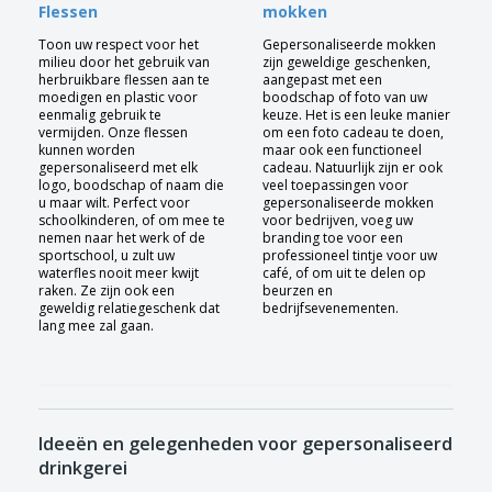
Flessen
mokken
Toon uw respect voor het
Gepersonaliseerde mokken
milieu door het gebruik van
zijn geweldige geschenken,
herbruikbare flessen aan te
aangepast met een
moedigen en plastic voor
boodschap of foto van uw
eenmalig gebruik te
keuze. Het is een leuke manier
vermijden. Onze flessen
om een foto cadeau te doen,
kunnen worden
maar ook een functioneel
gepersonaliseerd met elk
cadeau. Natuurlijk zijn er ook
logo, boodschap of naam die
veel toepassingen voor
u maar wilt. Perfect voor
gepersonaliseerde mokken
schoolkinderen, of om mee te
voor bedrijven, voeg uw
nemen naar het werk of de
branding toe voor een
sportschool, u zult uw
professioneel tintje voor uw
waterfles nooit meer kwijt
café, of om uit te delen op
raken. Ze zijn ook een
beurzen en
geweldig relatiegeschenk dat
bedrijfsevenementen.
lang mee zal gaan.
Ideeën en gelegenheden voor gepersonaliseerd
drinkgerei