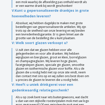
een mok waarbij de afbeelding pas onthuld wordt als
er een warme drank bij wordt geschonken!
V:Kunt u gepersonaliseerde drankjes in grote
hoeveelheden leveren?
Absoluut, wij hebben dagelijks te maken met grote
bestellingen van gepersonaliseerde artikelen. Wij zijn
trots op de snelheid van onze levering en wij bieden
een tevredenheidsgarantie. Er is geen limiet aan de
grootte van de bestelling die u kunt plaatsen.
V: Welk soort glazen verkoopt u?
U zult zien dat we glazen hebben voor alle
gelegenheden en voor alle dranken. Wij hebben
wijnglazen en bierglazen, groot en klein, borrelglazen
en champagneglazen. Wij leveren hoge glazen,
facetgeslepen glazen, speciale gin glazen, smoothie
glazen en isothermische glazen voor koffie. Als u de
glazen die u nodig hebt niet op onze site vindt, neem
dan contact met ons op en wij zullen ons best doen om
u precies de glazen te leveren die u nodig hebt.
V: Heeft u uniek drinkgerei voor een
gedenkwaardig relatiegeschenk?
Als u op zoek bent naar iets buitengewoons, wat dacht
u dan van een stijlvolle roestvrijstalen mok met uw logo
erop gegraveerd? Of een geïsoleerde mok met een