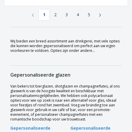
‹
›
1
2
3
4
5
Wij bieden een breed assortiment aan drinkgerei, met vele opties
die kunnen worden gepersonaliseerd om perfect aan uw eigen
voorkeuren te voldoen. Opties zijn onder andere…
Gepersonaliseerde glazen
Van bekers tot bierglazen, shotglazen en champagneflutes, al ons
glaswerk is van de hoogste kwaliteit en beschikbaar met
personalisatiemogelijkheden. We hebben ook polycarbonaat
opties voor wie op zoek is naar een alternatief voor glas, ideaal
voor feestjes of rond het zwembad. Voeg uw branding toe aan
glaswerk voor gebruik in uw café of bar, voor een promotie-
evenement, of personaliseer champagneflutes met een
romantische boodschap voor uw trouwtoast.
Gepersonaliseerde
Gepersonaliseerde