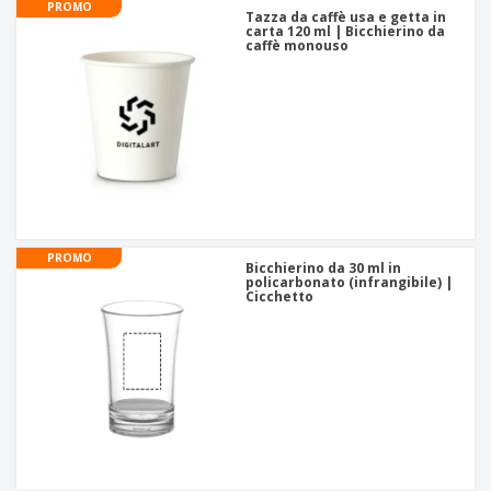
PROMO
Tazza da caffè usa e getta in
carta 120 ml | Bicchierino da
caffè monouso
PROMO
Bicchierino da 30 ml in
policarbonato (infrangibile) |
Cicchetto