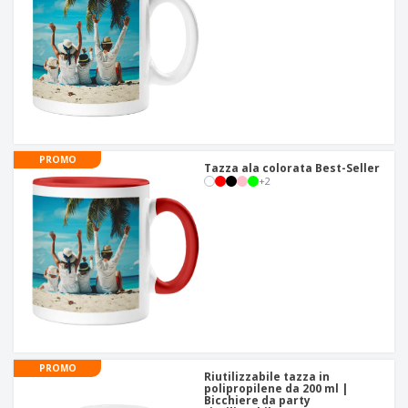
PROMO
Tazza ala colorata Best-Seller
+
2
PROMO
Riutilizzabile tazza in
polipropilene da 200 ml |
Bicchiere da party