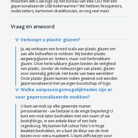
misschien wilt u uw logo op het bureau van elke CEO met een
gepersonaliseerde USB-bekerwarmer? We hebben flesopeners,
onderzetters, kartonnen drankhoezen, en nog veel meer.
Vraag en anwoord
V: Verkoopt u plastic glazen?
Ja, wij verkopen een breed scala aan plastic glazen om
aan alle behoeften te voldoen. Wij bieden plastic
wegwerpglazen en -bekers, maar ook herbruikbare
glazen. Onze herbruikbare glazen bieden de veiligheid
van plastic, zonder de milieuzorgen van plastic glazen
voor eenmalig gebruik. Het beste van twee werelden!
Onze plastic glazen kunnen indien gewenst ook worden
gepersonaliseerd met uw eigen boodschap of logo.
V: Welke aanpassingsmogelijkheden zijn er
voor gepersonaliseerde mokken?
U kunt uw mok op elke gewenste manier
personaliseren - uw fantasie is de enige beperking! U
kunt een mok laten bedrukken met een naam of uw
bedrijfslogo, in een enkele kleur of een hele
regenboog. Wij kunnen full colour foto's in hoge
kwaliteit bedrukken, en u kunt de kleur van de mok
kiezen voor extra maatwerk. U kunt zelfs kiezen voor