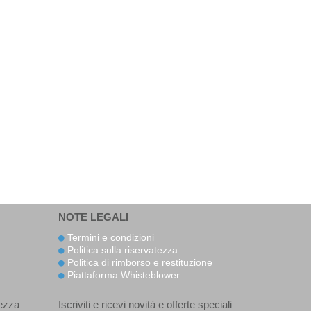
NOTE LEGALI
Termini e condizioni
Politica sulla riservatezza
Politica di rimborso e restituzione
Piattaforma Whisteblower
ezza
Iscriviti e ricevi novità e offerte speciali