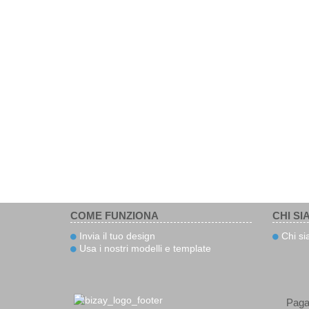
COME FUNZIONA
CHI SI
Invia il tuo design
Chi s
Usa i nostri modelli e template
Pag