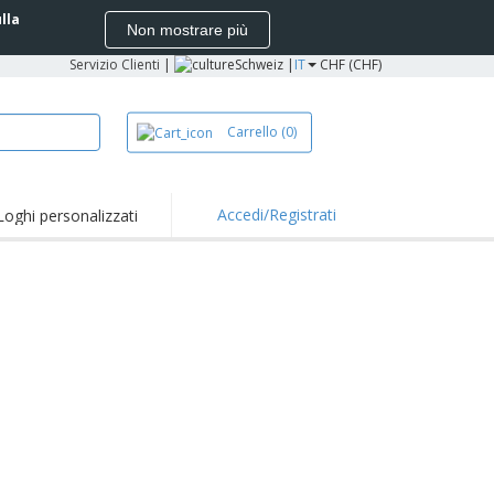
ulla
Non mostrare più
Servizio Clienti
|
Schweiz |
IT
CHF (CHF)
Carrello
(0)
Accedi/Registrati
Loghi personalizzati