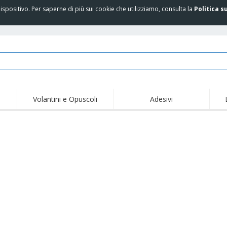
spositivo. Per saperne di più sui cookie che utilizziamo, consulta la
Politica s
Volantini e Opuscoli
Adesivi