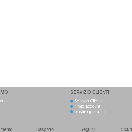
AMO
SERVIZIO CLIENTI
iamo
Servizio Clienti
Il mio account
Gestire gli ordini
amento
Trasporto
Seguici
Sicur