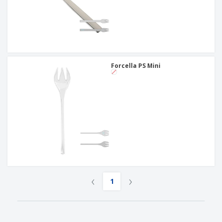
Forcella PS Mini
‹
›
1