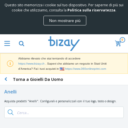
Questo sito memorizza i cookie sul tuo dispositivo. Per saperne di più sui
I
cookie che utilizziamo, consulta la
Politica sulla riservatezza
.
p
i
Non mostrare più
ù
M
v
a
e
t
n
0
e
d
P
r
u
r
i
t
o
a
i
Abbiamo rilevato che stai tentando di accedere
d
l
D
https://www.bizay.ch
. Sapevi che abbiamo un negozio in Stati Uniti
o
e
i
d'America? Fai i tuoi acquisti in
https://www.360onlineprint.com
t
d
s
t
i
Torna a Gioielli Da Uomo
p
i
M
F
l
P
a
o
a
r
Anelli
r
r
y
o
k
n
e
m
Acquista prodotti "Anelli". Configurali e personalizzali con il tuo logo, testo o design.
B
e
i
E
o
a
t
t
s
z
g
i
u
p
i
n
r
o
A
o
g
e
s
b
n