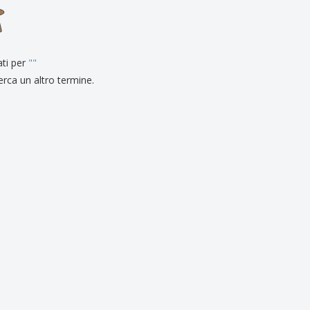
li personalizzati
otti ecologici
i e cataloghi
ati per
"
"
erca un altro termine.