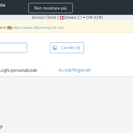
ulla
Non mostrare più
Servizio Clienti
|
Schweiz |
IT
CHF (CHF)
ti in
https://www.360onlineprint.com
Carrello
(0)
Accedi/Registrati
Loghi personalizzati
erte e
mozioni
iette e polo
otti Ricamati
vità all'aria aperta
rtworking
ole per Spedizioni