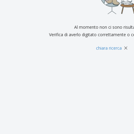
Espositori
Medaglie
Rega
Poster
Cibo e Caramelle
Prod
Valigie e zaini
Etichette per Stampanti
Libr
Al momento non ci sono risult
Verifica di averlo digitato correttamente o c
×
chiara ricerca