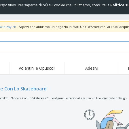
spositivo. Per saperne di più sui cookie che utilizziamo, consulta la
Politica s
w.bizay.ch
. Sapevi che abbiamo un negozio in Stati Uniti d'America? Fai i tuoi acquis
Volantini e Opuscoli
Adesivi
Off
Tendenze
Nuovi Prodotti
pro
Bandiere, Standardo e
e Con Lo Skateboard
Roll-Up
Magl
Guidoni
Attrezzature e
Roll-up
Prod
rodotti "Andare Con Lo Skateboard". Configurali e personalizzali con il tuo logo, testo o design.
forniture per servizi di
ristorazione
Consegna domicilio e
Usa e getta
Atti
takeaway
Adesivi, vinili e poster
Orologi da polso
Sma
Felpe con cappuccio
Coppe e Trofei
Scat