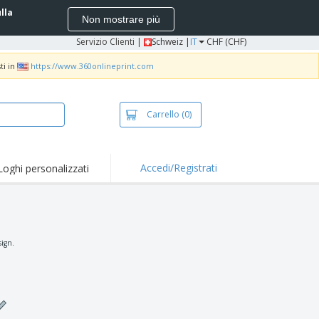
ulla
Non mostrare più
Servizio Clienti
|
Schweiz |
IT
CHF (CHF)
ti in
https://www.360onlineprint.com
Carrello
(0)
Accedi/Registrati
Loghi personalizzati
erte e
mozioni
iette e polo
otti Ricamati
sign.
vità all'aria aperta
rtworking
ole per Spedizioni