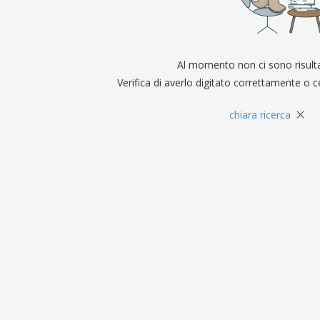
Espositori
Medaglie
Rega
Poster
Cibo e Caramelle
Prod
Valigie e zaini
Etichette per Stampanti
Libr
Al momento non ci sono risult
Verifica di averlo digitato correttamente o c
×
chiara ricerca