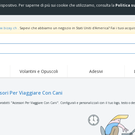
spositivo. Per saperne di più sui cookie che utilizziamo, consulta la
Politica s
w.bizay.ch
. Sapevi che abbiamo un negozio in Stati Uniti d'America? Fai i tuoi acquis
Volantini e Opuscoli
Adesivi
Off
Tendenze
Nuovi Prodotti
pro
Bandiere, Standardo e
sori Per Viaggiare Con Cani
Roll-Up
Magl
Guidoni
Attrezzature e
Roll-up
Prod
rodotti "Accessori Per Viaggiare Con Cani". Configurali e personalizzali con il tuo logo, testo o de
forniture per servizi di
ristorazione
Consegna domicilio e
Usa e getta
Atti
takeaway
Adesivi, vinili e poster
Orologi da polso
Sma
Felpe con cappuccio
Coppe e Trofei
Scat