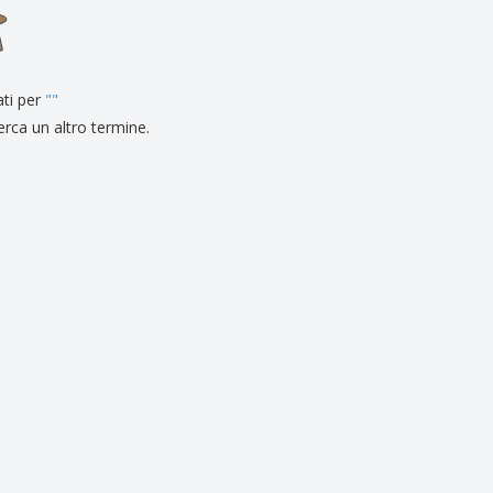
li personalizzati
otti ecologici
i e cataloghi
ati per
"
"
erca un altro termine.