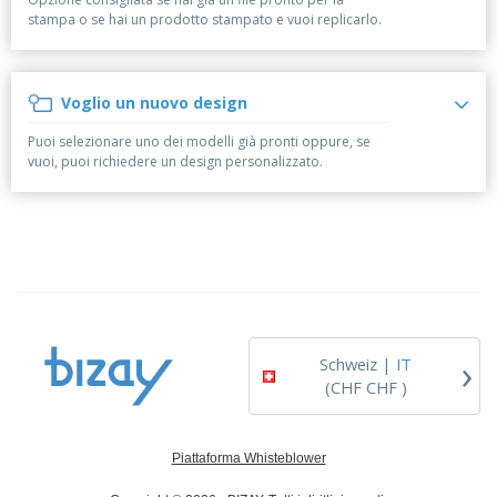
p
i
b
a
stampa o se hai un prodotto stampato e vuoi replicarlo.
e
t
i
l
r
C
o
g
i
u
o
r
l
f
n
i
i
Voglio un nuovo design
f
f
a
C
i
e
m
Puoi selezionare uno dei modelli già pronti oppure, se
o
c
z
e
vuoi, puoi richiedere un design personalizzato.
m
i
i
n
p
o
o
t
T
r
n
o
u
a
i
t
p
e
t
e
I
Accedi/Registrati
i
r
m
i
T
b
p
e
Servizio
a
r
m
Clienti
l
›
o
a
Schweiz |
IT
l
d
(CHF CHF )
a
o
g
t
g
t
i
i
Piattaforma Whisteblower
o