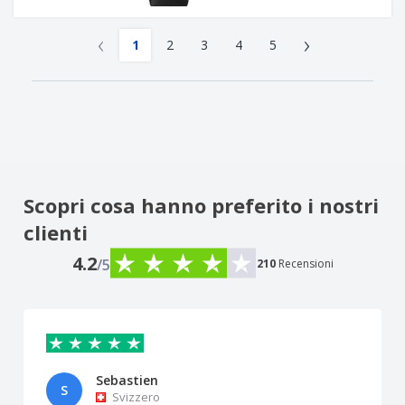
‹
›
1
2
3
4
5
Scopri cosa hanno preferito i nostri
clienti
4.2
/5
210
Recensioni
Sebastien
S
Svizzero