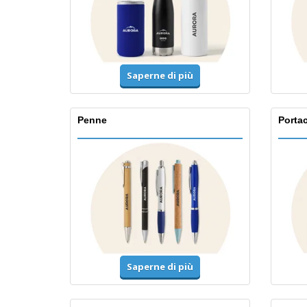
Saperne di più
Penne
Portac
Saperne di più