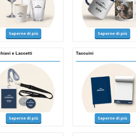
Saperne di più
Saperne di più
hiavi e Laccetti
Taccuini
Saperne di più
Saperne di più