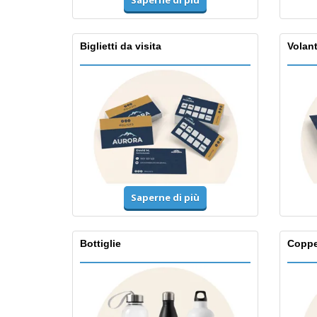
Saperne di più
Biglietti da visita
Volant
Saperne di più
Bottiglie
Copp