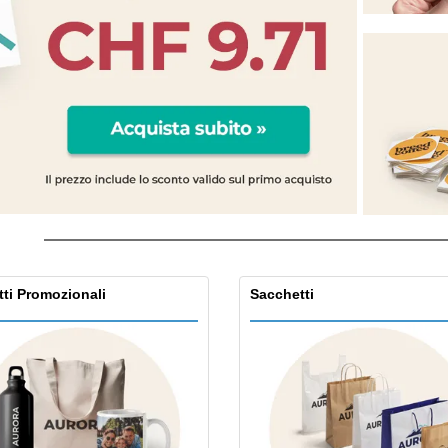
Espositori
Medaglie
Rega
Poster
Cibo e Caramelle
Prod
Valigie e zaini
Etichette per Stampanti
Libr
ti Promozionali
Sacchetti