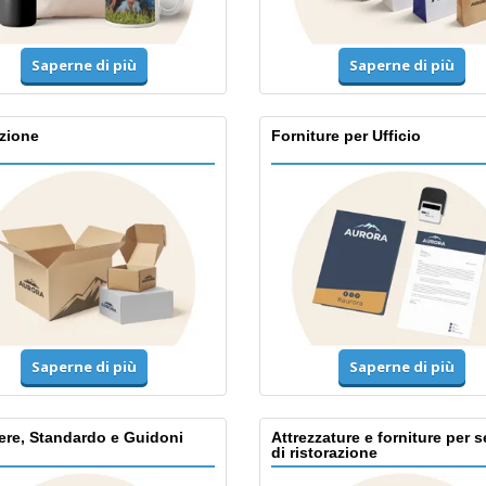
Saperne di più
Saperne di più
zione
Forniture per Ufficio
Saperne di più
Saperne di più
ere, Standardo e Guidoni
Attrezzature e forniture per s
di ristorazione