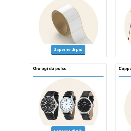
Saperne di più
Orologi da polso
Coppe