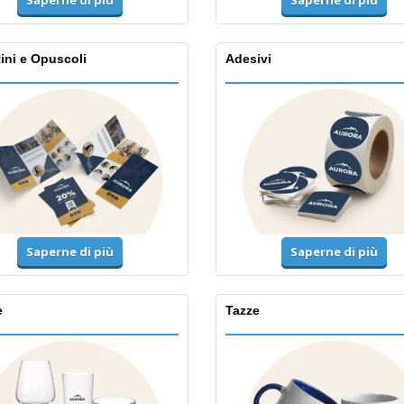
Saperne di più
ini e Opuscoli
Adesivi
Saperne di più
Saperne di più
e
Tazze