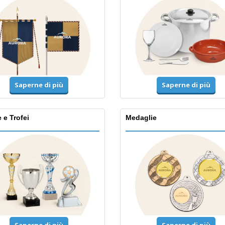
Saperne di più
Saperne di più
 e Trofei
Medaglie
Saperne di più