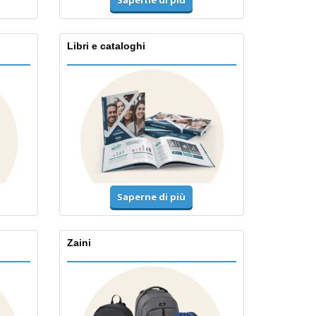
Saperne di più
Libri e cataloghi
Saperne di più
Zaini