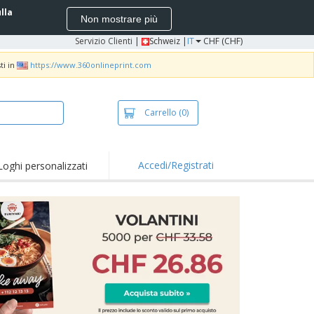
ulla
Non mostrare più
Servizio Clienti
|
Schweiz |
IT
CHF (CHF)
ti in
https://www.360onlineprint.com
Carrello
(0)
Accedi/Registrati
Loghi personalizzati
erte e
mozioni
iette e polo
otti Ricamati
vità all'aria aperta
rtworking
ole per Spedizioni