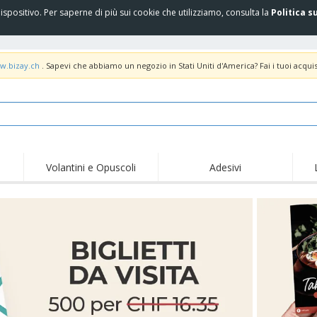
spositivo. Per saperne di più sui cookie che utilizziamo, consulta la
Politica s
w.bizay.ch
. Sapevi che abbiamo un negozio in Stati Uniti d'America? Fai i tuoi acquis
Volantini e Opuscoli
Adesivi
Off
Tendenze
Nuovi Prodotti
pro
Bandiere, Standardo e
Roll-Up
Magl
Guidoni
Attrezzature e
Roll-up
Prod
forniture per servizi di
ristorazione
Consegna domicilio e
Usa e getta
Atti
takeaway
Adesivi, vinili e poster
Orologi da polso
Sma
Felpe con cappuccio
Coppe e Trofei
Scat