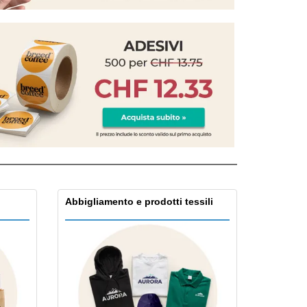
li personalizzati
otti ecologici
i e cataloghi
Abbigliamento e prodotti tessili