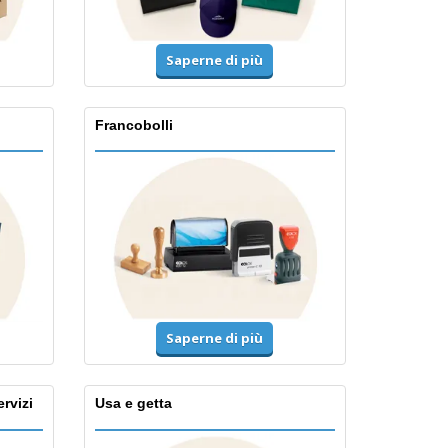
Saperne di più
Francobolli
Saperne di più
ervizi
Usa e getta