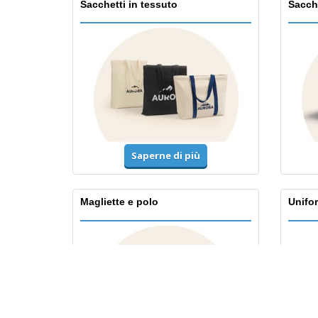
Sacchetti in tessuto
Sacche
Saperne di più
Magliette e polo
Unifor