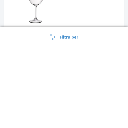
Filtra per
‹
›
1
2
3
I calici da vino personalizzati aggiungono un tocco delizioso a
qualsiasi tavola o festa. È divertente festeggiare un compleanno
con bicchieri personalizzati per i vostri ospiti e, naturalmente, in
occasione di un matrimonio, un bel design che includa le iniziali
della coppia felice e un messaggio romantico è semplicemente
perfetto. Per i rivenditori di bevande, offrire bicchieri che si
abbinano ai propri prodotti è sempre una scelta popolare,
oppure si possono desiderare bicchieri personalizzati su cui
aggiungere il logo del proprio hotel, bar o ristorante. Inoltre, i
bicchieri da vino personalizzati sono dei bellissimi regali, con un
messaggio o un disegno creato appositamente per il fortunato
destinatario.
›
Schweiz |
IT