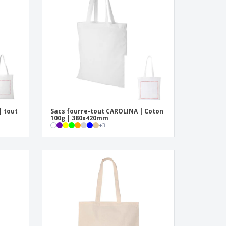
eaux personalisés
uits écologiques
es et brochures
| tout
Sacs fourre-tout CAROLINA | Coton
100g | 380x420mm
+
3