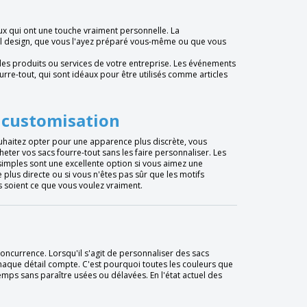
aux qui ont une touche vraiment personnelle. La
uel design, que vous l'ayez préparé vous-même ou que vous
les produits ou services de votre entreprise. Les événements
urre-tout, qui sont idéaux pour être utilisés comme articles
 customisation
uhaitez opter pour une apparence plus discrète, vous
eter vos sacs fourre-tout sans les faire personnaliser. Les
simples sont une excellente option si vous aimez une
plus directe ou si vous n'êtes pas sûr que les motifs
 soient ce que vous voulez vraiment.
oncurrence. Lorsqu'il s'agit de personnaliser des sacs
chaque détail compte. C'est pourquoi toutes les couleurs que
emps sans paraître usées ou délavées. En l'état actuel des