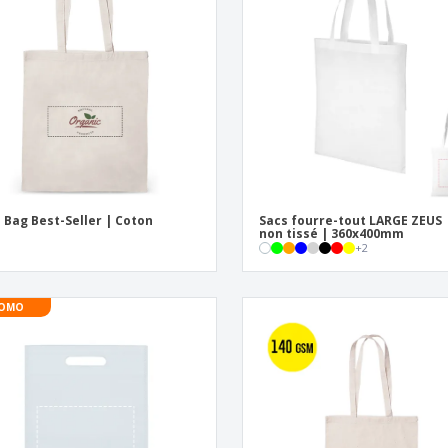
Exposants
Médailles
Cad
Affiches
Cadeaux gourmands
Prod
Sacs et accessoires de
Étiquettes pour
Livr
transport
Imprimantes
 Bag Best-Seller | Coton
Sacs fourre-tout LARGE ZEUS 
non tissé | 360x400mm
+
2
OMO