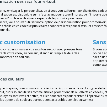
misation des sacs fourre-tout
riez envisager la personnalisation si vous voulez fournir aux clients des cade
alisation est disponible sur la face avant pour accueillir presque n'importe q
ez à l'un de nos designers experts de le produire pour vous.
ncore, vous pouvez utiliser notre option de personnalisation pour promouvoir 
 échelle et les cadeaux publicitaires sont excellents pour distribuer ces sacs fo
onnels.
c customisation
Sans
uvons personnaliser vos sacs fourre-tout avec presque tous
Si vous so
fs de votre choix, en couleur, allant d'un simple texte à des
pouvez ach
imprimées en couleur.
sacs plus 
apparence 
complexes
 des couleurs
qu'entreprise, nous sommes conscients de l'importance de se distinguer de la c
out, qu'ils soient utilisés comme articles promotionnels ou offerts en cadeau, 
loyons sont vives et nettes, et elles sont créées pour résister à l'épreuve du t
les options de couleurs qui vous sont accessibles sont les suivantes :