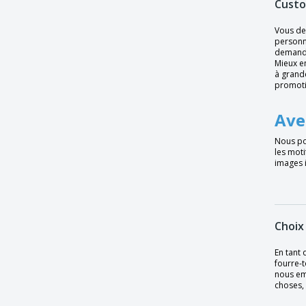
Custo
Sac fourre-tout publicitaire thermocollé
Vous dev
personn
Sac non décoré avec des ailes de jute
demandi
Sac papier kraft CITADELLE
Mieux e
à grande
Sac polyester A3 avec doublure tnt.
promoti
Sac réfrigérant en toile et jute CAMPO DE
Ave
GELI
Sac shopping en coton
Nous po
les moti
Sac shopping en jute
images 
Sac thermoscellé avec base hexagonal
SEA
Sac thermoscellé avec base sur les latéral
LAKE
Choix
Sac thermoscellé sans base CREST
En tant 
fourre-t
Sac zippé HACKNEY
nous emp
choses, 
Sacs fourre-tout CALIOPE | Coton |
370x420mm