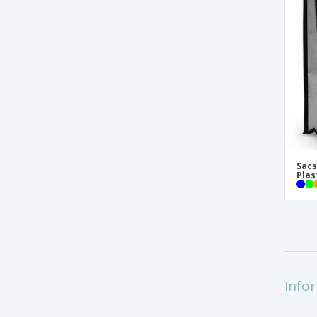
Sac MILLÉNIA
Sac MONCO
Sac Pliable Charel
Sac Pliable Dylan
Sac Poznan
Sac SHOPPING
Sac cabas en liège ILLA TOTE
Sac cordon MENORCA
Sacs
Plas
Sac de sublimation Wercal
Sac en coton
Sac en jute BRAGA
Sac en jute SHANTI
Sac en papier kraft LIRE
Infor
Sac en toile BREAD
Sac en toile VILLE