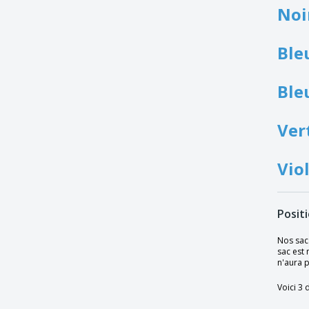
Noi
Sacs fourre-tout CANVASHOP | Coton |
430x400x100mm
Sacs fourre-tout CAROLINA | Coton 100g
Ble
| 380x420mm
Sacs fourre-tout CHENNAI | Jute |
Bleu
300x190x300mm
Sacs fourre-tout DAYTONA | Coton |
370x410mm
Ver
Sacs fourre-tout DHAR | Jute |
380x420mm
Vio
Sacs fourre-tout EXPO | tout non tissé |
380x420mm
Sacs fourre-tout FANCY | tout non tissé |
Posit
250X100X310mm
Sacs fourre-tout FRILEND | Polyester |
Nos sacs
370x410mm
sac est 
n'aura 
Sacs fourre-tout GRAKET | Coton |
380x420mm
Voici 3 
Sacs fourre-tout HARRY | Jute |