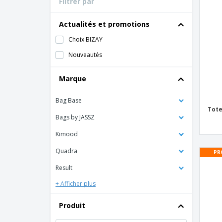
Filtrer par
Cartes de fidélité
Tous les produits
T-shirts
Actualités et promotions
Magnets
Choix BIZAY
Bâches
Nouveautés
Marque
Bag Base
Tote
Bags by JASSZ
Kimood
Quadra
PR
Result
+ Afficher plus
Produit