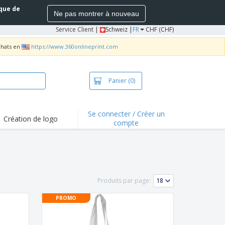
ique de
Ne pas montrer à nouveau
Service Client
|
Schweiz |
FR
CHF (CHF)
chats en
https://www.360onlineprint.com
Panier
(0)
Se connecter / Créer un
Création de logo
compte
ualités et
motions
irts et polos
derie
Produits par page:
vités de plein air
PROMO
e office
es d'expédition