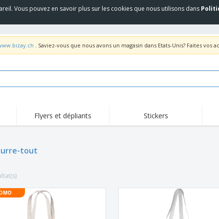
areil. Vous pouvez en savoir plus sur les cookies que nous utilisons dans
Polit
/www.bizay.ch
. Saviez-vous que nous avons un magasin dans Etats-Unis? Faites vos a
Flyers et dépliants
Stickers
Act
Tendance
Nouveautés
pro
ourre-tout
Roll-ups
Drapeaux
T-sh
Vaisselle et
Roll-ups
Bro
accessoires de cuisine
ltat(s)
Vaisselle jetable et
Livraison à domicile
Acti
réutilisable
Autocollants, vinyles et
OMO
Montres
Hom
affiches
Sweatshirts
Coupes et Trophées
Boît