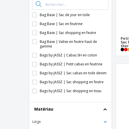
Bag Base | Sac de jour en toile
Bag Base | Sac en feutrine
Bag Base | Sac shopping en feutre
Peti
Bag Base | Valise en feutre haut de
Sac 
ther
gamme
Bags by JASSZ | Cabas SH en coton
Bags by JASSZ | Petit cabas en feutrine
Bags by JASSZ | Sac cabas en toile denim
Bags by JASSZ | Sac shopping en feutre
Bags by JASSZ | Sac shopping en tissu
Cabas en feutre RPET BAGLO
Matériau
Cabas en jute INDIA TOTE
Grand cabas FAMA
Liège
Kimood | Cabas en coton/jute