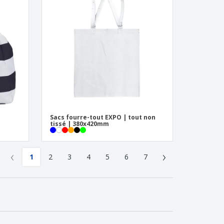
Sacs fourre-tout EXPO | tout non
tissé | 380x420mm
‹
›
1
2
3
4
5
6
7