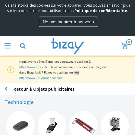
Ce site stocke des cookies sur votre appareil. Vous pouvez en savoir plus
M
sur les cookies que nous utilisons dans
Politique de confidentialité
.
e
i
Ne pas montrer à nouveau
l
M
l
a
e
t
u
0
é
r
P
r
e
r
i
s
o
e
v
Nous avons détecté que vous essayez d'accéder à
d
l
e
A
https://www.bizay.ch
. Saviez-vous que nous avons un magasin
u
d
n
f
dans Etats-Unis? Faites vos achats en
i
e
t
f
https://www.360onlineprint.com
t
M
e
i
s
a
F
s
Retour à Objets publicitaires
c
P
r
o
h
r
k
u
a
o
Technologie
e
r
g
m
S
t
n
e
o
a
i
i
s
t
c
n
t
e
i
s
g
u
t
V
o
r
E
ê
n