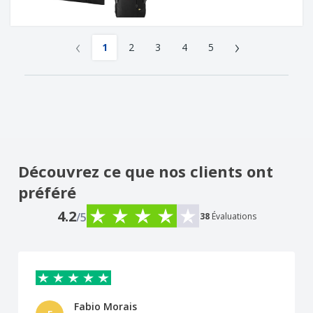
‹
›
1
2
3
4
5
Découvrez ce que nos clients ont
préféré
4.2
/5
38
Évaluations
Fabio Morais