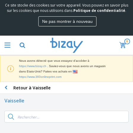
Ce site stocke des cookies sur votre appareil. Vous pouvez en savoir plus
M
sur les cookies que nous utilisons dans
Politique de confidentialité
.
e
i
Ne pas montrer à nouveau
l
M
l
a
e
t
u
0
é
r
P
r
e
r
i
s
o
e
v
Nous avons détecté que vous essayez d'accéder à
d
l
e
A
https://www.bizay.ch
. Saviez-vous que nous avons un magasin
u
d
n
f
dans Etats-Unis? Faites vos achats en
i
e
t
f
https://www.360onlineprint.com
t
M
e
i
s
a
F
s
Retour à Vaisselle
c
P
r
o
h
r
k
u
a
o
Vaisselle
e
r
g
m
S
t
n
e
o
a
i
i
s
t
c
n
t
e
i
s
g
u
t
V
o
r
E
ê
n