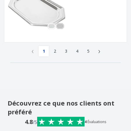
‹
›
1
2
3
4
5
Découvrez ce que nos clients ont
préféré
4.8
/5
4
Évaluations