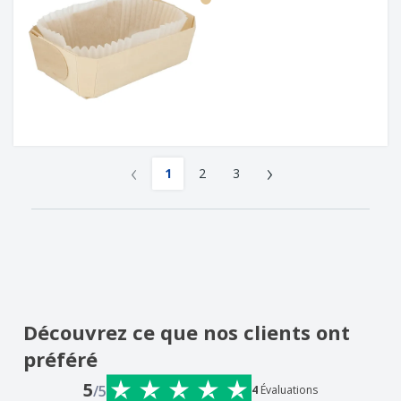
‹
›
1
2
3
Découvrez ce que nos clients ont
préféré
5
/5
4
Évaluations