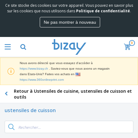
Ce site stocke des cookies sur votre appareil. Vous pouvez en savoir plus
M
sur les cookies que nous utilisons dans
Politique de confidentialité
.
e
i
Ne pas montrer à nouveau
l
M
l
a
e
t
u
0
é
r
P
r
e
r
i
s
o
e
v
Nous avons détecté que vous essayez d'accéder à
d
l
e
A
https://www.bizay.ch
. Saviez-vous que nous avons un magasin
u
d
n
f
dans Etats-Unis? Faites vos achats en
i
e
t
f
https://www.360onlineprint.com
t
M
e
i
s
a
F
s
Retour à Ustensiles de cuisine, ustensiles de cuisson et
c
P
r
o
h
outils
r
k
u
a
o
e
r
g
m
ustensiles de cuisson
S
t
n
e
o
a
i
i
s
t
c
n
t
e
i
s
g
u
t
V
o
r
E
ê
n