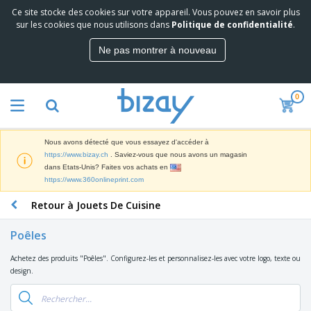
Ce site stocke des cookies sur votre appareil. Vous pouvez en savoir plus
M
sur les cookies que nous utilisons dans
Politique de confidentialité
.
e
i
Ne pas montrer à nouveau
l
M
l
a
e
t
u
0
é
r
P
r
e
r
i
s
o
e
v
Nous avons détecté que vous essayez d'accéder à
d
l
e
A
https://www.bizay.ch
. Saviez-vous que nous avons un magasin
u
d
n
f
dans Etats-Unis? Faites vos achats en
i
e
t
f
https://www.360onlineprint.com
t
M
e
i
s
a
F
s
Retour à Jouets De Cuisine
c
P
r
o
h
r
k
u
a
o
Poêles
e
r
g
m
S
t
n
e
o
Achetez des produits "Poêles". Configurez-les et personnalisez-les avec votre logo, texte ou
a
i
i
s
t
design.
c
n
t
e
i
s
g
u
t
V
o
r
E
ê
n