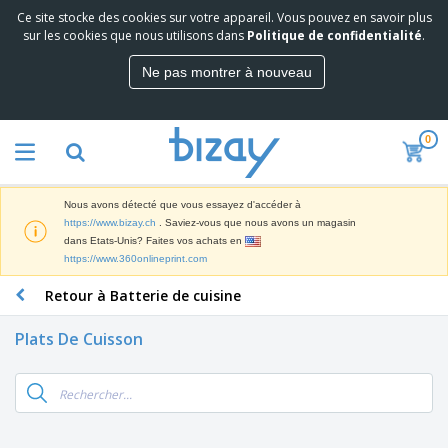
Ce site stocke des cookies sur votre appareil. Vous pouvez en savoir plus
M
sur les cookies que nous utilisons dans
Politique de confidentialité
.
e
i
Ne pas montrer à nouveau
l
M
l
a
e
t
u
0
é
r
P
r
e
r
i
s
o
e
v
Nous avons détecté que vous essayez d'accéder à
d
l
e
A
https://www.bizay.ch
. Saviez-vous que nous avons un magasin
u
d
n
f
dans Etats-Unis? Faites vos achats en
i
e
t
f
https://www.360onlineprint.com
t
M
e
i
s
a
F
s
Retour à Batterie de cuisine
c
P
r
o
h
r
k
u
a
o
Plats De Cuisson
e
r
g
m
S
t
n
e
o
a
i
i
s
t
c
n
t
e
i
s
g
u
t
V
o
r
E
ê
n