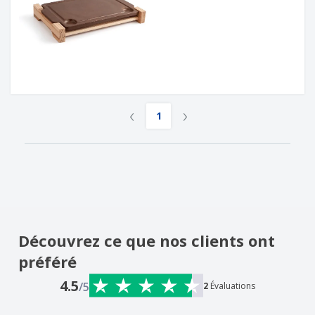
‹
›
1
Découvrez ce que nos clients ont
préféré
4.5
/5
2
Évaluations