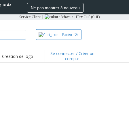
ique de
Ne pas montrer à nouveau
Service Client
|
Schweiz |
FR
CHF (CHF)
Panier
(0)
Se connecter / Créer un
Création de logo
compte