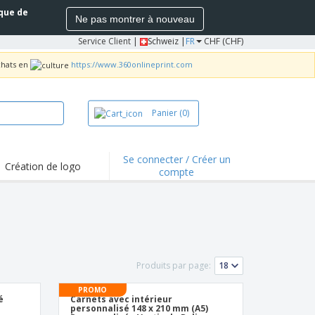
ique de
Ne pas montrer à nouveau
Service Client
|
Schweiz |
FR
CHF (CHF)
chats en
https://www.360onlineprint.com
Panier
(0)
Se connecter / Créer un
Création de logo
compte
Produits par page:
PROMO
é
Carnets avec intérieur
personnalisé 148 x 210 mm (A5)