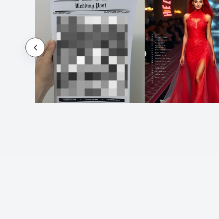
Brochures Multipages
Brochures d'Entreprise
Brochures d'Instructions
Brochures de Campagne
Brochures de Vente
Brochures de Voyage
Brochures techniques
Bulletins Paroissiaux
Cahier à couverture en papier Fabia
Crush
Cahier avec couverture en polyester (50
feuilles)
Cahier d'Exercices
Cahier de luxe PU A5 à couverture rigide
Cahier en PU
Cahiers de Formation