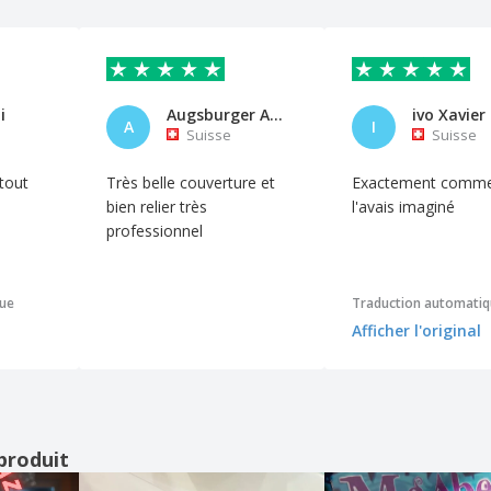
i
Augsburger Anne
ivo Xavier
A
I
Suisse
Suisse
 tout
Très belle couverture et
Exactement comme
bien relier très
l'avais imaginé
professionnel
que
Traduction automati
Afficher l'original
produit