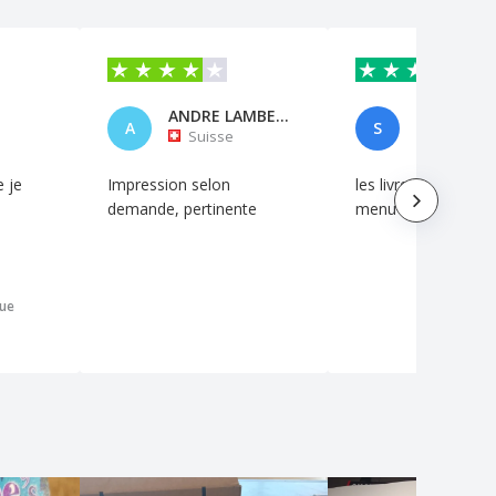
ANDRE LAMBELIN
A
S
Suisse
Suisse
 je
Impression selon
les livre transforme
demande, pertinente
menu son trop top 
que