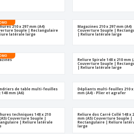
OMO
hures 210 x 297 mm (A4)
Magazines 210 x 297 mm (A4)
erture Souple | Rectangulaire
Couverture Souple | Rectang
liure latérale large
| Reliure latérale large
OMO
azines
Reliure Spirale 148 x 210 mm (
Couverture Souple | Rectang
| Reliure latérale large
ndriers de table multi-feuilles
Dépliants multi-feuilles 210 x
x 148 mm (A6)
mm (A4) - Plier et agrafer
hures techniques 148 x 210
Reliure dos Carré Collé 148 x 
A5) Couverture Souple |
mm (A5) Couverture Souple |
angulaire | Reliure latérale
Rectangulaire | Reliure latér
e
large