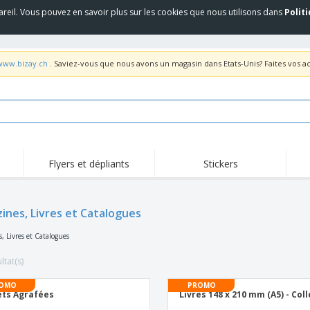
areil. Vous pouvez en savoir plus sur les cookies que nous utilisons dans
Polit
/www.bizay.ch
. Saviez-vous que nous avons un magasin dans Etats-Unis? Faites vos a
Flyers et dépliants
Stickers
ines, Livres et Catalogues
, Livres et Catalogues
ltat(s)
OMO
PROMO
ets Agrafées
Livres 148 x 210 mm (A5) - Coll