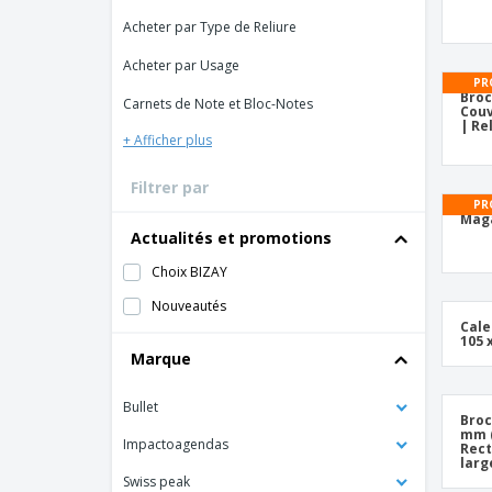
Acheter par Type de Reliure
Acheter par Usage
PR
Broc
Carnets de Note et Bloc-Notes
Couv
| Re
+ Afficher plus
Filtrer par
PR
Mag
Actualités et promotions
Choix BIZAY
Nouveautés
Cale
105 
Marque
Bullet
Broc
mm (
Impactoagendas
Rect
larg
Swiss peak