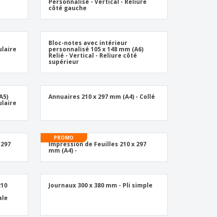
Personnalisé - Vertical - Reliure
côté gauche
Bloc-notes avec intérieur
ulaire
personnalisé 105 x 148 mm (A6)
Relié - Vertical - Reliure côté
supérieur
A5)
Annuaires 210 x 297 mm (A4) - Collé
ulaire
PROMO
 297
Impression de Feuilles 210 x 297
mm (A4) -
210
Journaux 300 x 380 mm - Pli simple
ale