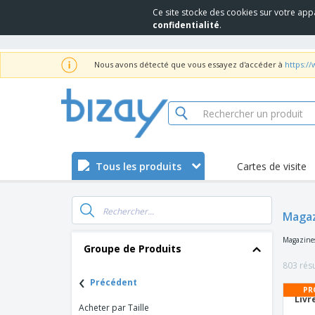
Ce site stocke des cookies sur votre app
confidentialité
.
Nous avons détecté que vous essayez d'accéder à
https:/
Tous les produits
Cartes de visite
Magaz
Magazines
Groupe de Produits
803 résu
‹
Précédent
PR
Livr
Acheter par Taille