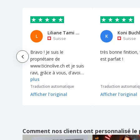
Bloc-notes a5 KLEE
Bloc-notes a5 KOSTOVA
Bloc-notes a5 NERUDA
Bloc-notes a5 ROUSSEAU
Liliane Tami Tami
Koni Buchl
L
K
Suisse
Suisse
Bloc-notes a5 TWAIN
Bloc-notes a5 WATTERS
Bravo ! Je suis le
très bonne finition,
propriétaire de
est parfait !
Bloc-notes avec cache-graines et papier
www.ticinolive.ch et je suis
herbe autocollant
ravi, grâce à vous, d'avoir
Bloc-notes avec intérieur personnalisé
plus
publié le premier numéro
Bloc-notes de poche FLAUBERT
imprimé de mon magazine
Traduction automatique
Traduction automati
! Excellent travail !
Afficher l'original
Afficher l'original
Bloc-notes de poche MARLOWE
Bloc-notes et notes autocollantes
Brochure Technique
Brochures
Comment nos clients ont personnalisé le 
Brochures Immobilières