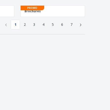
PROMO
Brochures
‹
›
1
2
3
4
5
6
7