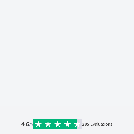
4.6
/5
285
Évaluations