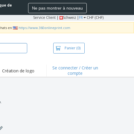
ique de
Ne pas montrer à nouveau
Service Client
|
Schweiz |
FR
CHF (CHF)
chats en
https://www.360onlineprint.com
Panier
(0)
Se connecter / Créer un
Création de logo
compte
ualités et
motions
irts et polos
derie
n.
vités de plein air
e office
es d'expédition