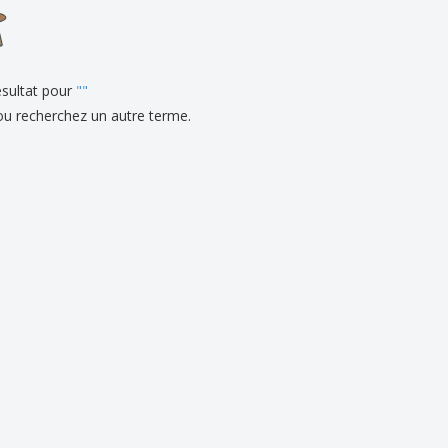
eaux personalisés
uits écologiques
es et brochures
sultat pour
"
"
ou recherchez un autre terme.