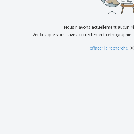
Exposants
Médailles
Cad
Affiches
Cadeaux gourmands
Prod
Sacs et accessoires de
Étiquettes pour
Livr
transport
Imprimantes
Nous n'avons actuellement aucun ré
Vérifiez que vous l'avez correctement orthographié 
×
effacer la recherche