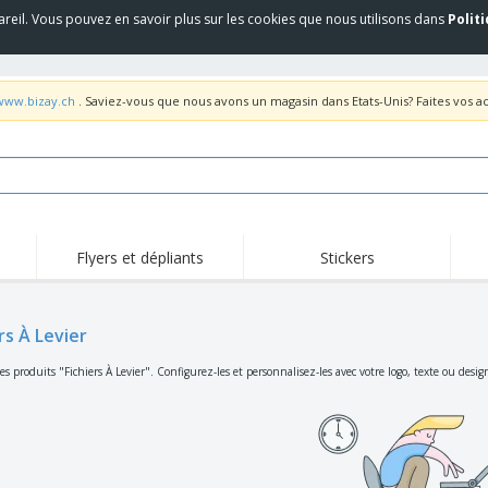
areil. Vous pouvez en savoir plus sur les cookies que nous utilisons dans
Polit
/www.bizay.ch
. Saviez-vous que nous avons un magasin dans Etats-Unis? Faites vos a
Flyers et dépliants
Stickers
Act
Tendance
Nouveautés
pro
rs À Levier
Roll-ups
Drapeaux
T-sh
Vaisselle et
Roll-ups
Bro
s produits "Fichiers À Levier". Configurez-les et personnalisez-les avec votre logo, texte ou desig
accessoires de cuisine
Vaisselle jetable et
Livraison à domicile
Acti
réutilisable
Autocollants, vinyles et
Montres
Hom
affiches
Sweatshirts
Coupes et Trophées
Boît