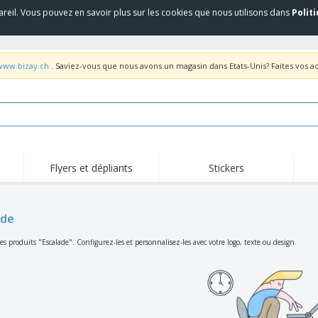
areil. Vous pouvez en savoir plus sur les cookies que nous utilisons dans
Polit
/www.bizay.ch
. Saviez-vous que nous avons un magasin dans Etats-Unis? Faites vos a
Flyers et dépliants
Stickers
Act
Tendance
Nouveautés
pro
ade
Roll-ups
Drapeaux
T-sh
Vaisselle et
Roll-ups
Bro
s produits "Escalade". Configurez-les et personnalisez-les avec votre logo, texte ou design.
accessoires de cuisine
Vaisselle jetable et
Livraison à domicile
Acti
réutilisable
Autocollants, vinyles et
Montres
Hom
affiches
Sweatshirts
Coupes et Trophées
Boît