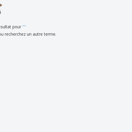
eaux personalisés
uits écologiques
es et brochures
sultat pour
"
"
ou recherchez un autre terme.