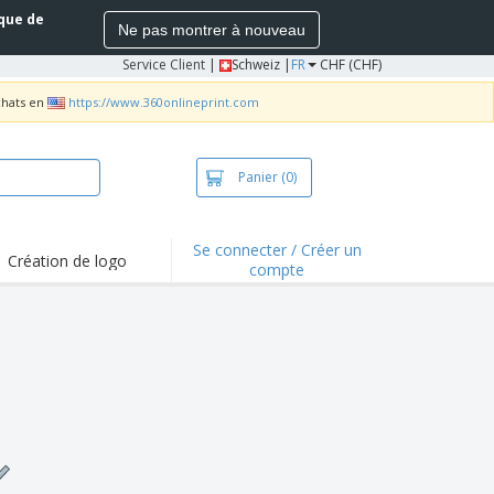
ique de
Ne pas montrer à nouveau
Service Client
|
Schweiz |
FR
CHF (CHF)
chats en
https://www.360onlineprint.com
Panier
(0)
Se connecter / Créer un
Création de logo
compte
ualités et
motions
irts et polos
derie
vités de plein air
e office
es d'expédition