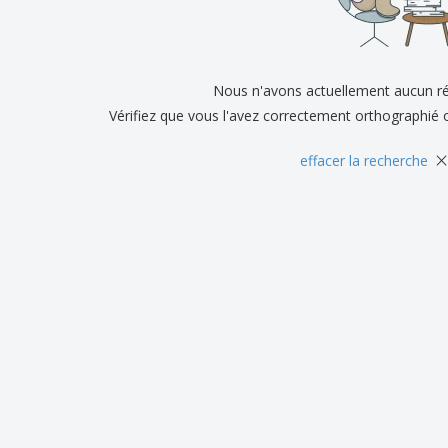
Exposants
Médailles
Cad
Affiches
Cadeaux gourmands
Prod
Sacs et accessoires de
Étiquettes pour
Livr
transport
Imprimantes
Nous n'avons actuellement aucun ré
Vérifiez que vous l'avez correctement orthographié 
×
effacer la recherche