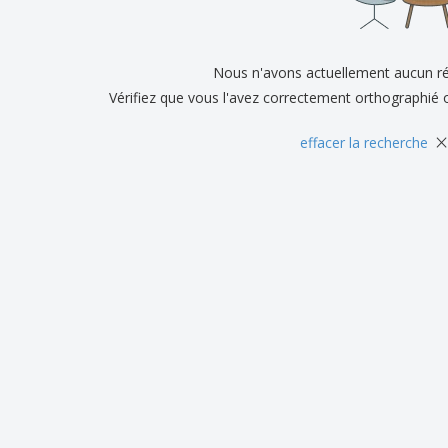
Exposants
Médailles
Cad
Affiches
Cadeaux gourmands
Prod
Sacs et accessoires de
Étiquettes pour
Nous n'avons actuellement aucun ré
Livr
transport
Imprimantes
Vérifiez que vous l'avez correctement orthographié 
×
effacer la recherche