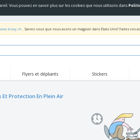
areil. Vous pouvez en savoir plus sur les cookies que nous utilisons dans
Polit
/www.bizay.ch
. Saviez-vous que nous avons un magasin dans Etats-Unis? Faites vos a
Flyers et dépliants
Stickers
Act
Tendance
Nouveautés
pro
 Et Protection En Plein Air
Roll-ups
Drapeaux
T-sh
Vaisselle et
Roll-ups
Bro
accessoires de cuisine
Vaisselle jetable et
Livraison à domicile
Acti
réutilisable
Autocollants, vinyles et
Montres
Hom
affiches
Sweatshirts
Coupes et Trophées
Boît