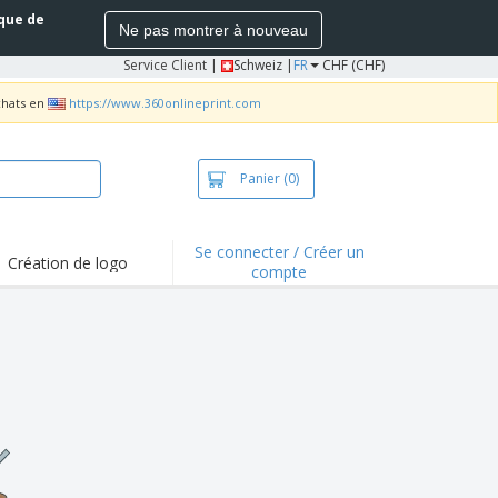
ique de
Ne pas montrer à nouveau
Service Client
|
Schweiz |
FR
CHF (CHF)
chats en
https://www.360onlineprint.com
Panier
(0)
Se connecter / Créer un
Création de logo
compte
ualités et
motions
irts et polos
derie
vités de plein air
e office
es d'expédition