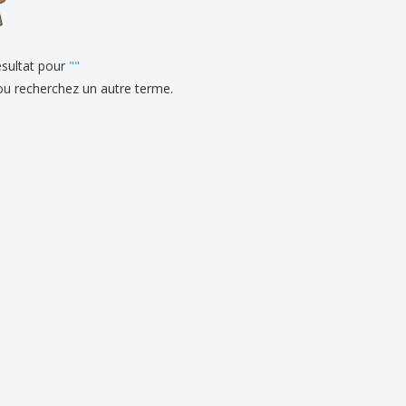
eaux personalisés
uits écologiques
sultat pour
es et brochures
"
"
ou recherchez un autre terme.