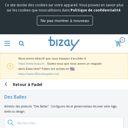
Ce site stocke des cookies sur votre appareil. Vous pouvez en savoir plus
M
sur les cookies que nous utilisons dans
Politique de confidentialité
.
e
i
Ne pas montrer à nouveau
l
M
l
a
e
t
u
0
é
r
P
r
e
r
i
s
o
e
v
Nous avons détecté que vous essayez d'accéder à
d
l
e
A
https://www.bizay.ch
. Saviez-vous que nous avons un magasin
u
d
n
f
dans Etats-Unis? Faites vos achats en
i
e
t
f
https://www.360onlineprint.com
t
M
e
i
s
a
F
s
Retour à Padel
c
P
r
o
h
r
k
u
a
o
Des Balles
e
r
g
m
S
t
n
e
o
Achetez des produits "Des Balles". Configurez-les et personnalisez-les avec votre logo,
a
i
i
s
t
texte ou design.
c
n
t
e
i
s
g
u
t
V
o
r
E
ê
n