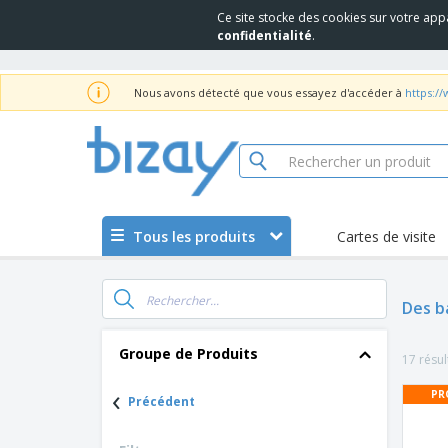
Ce site stocke des cookies sur votre app
confidentialité
.
Nous avons détecté que vous essayez d'accéder à
https:/
Tous les produits
Cartes de visite
Des b
Groupe de Produits
17 résul
‹
PR
Précédent