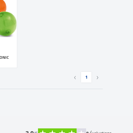
CONIC
‹
›
1