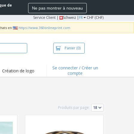
ique de
Ne pas montrer à nouveau
Service Client
|
Schweiz |
FR
CHF (CHF)
chats en
https://www.360onlineprint.com
Panier
(0)
Se connecter / Créer un
Création de logo
compte
Produits par page: