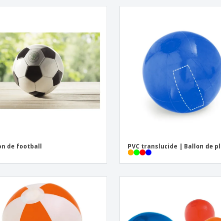
on de football
PVC translucide | Ballon de p