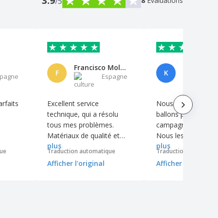
3.9
/5
8
Évaluations
Francisco Molina
F
K
spagne
Espagne
E
arfaits
Excellent service
Nous avions besoin
technique, qui a résolu
ballons pour une
tous mes problèmes.
campagne promotio
Matériaux de qualité et
Nous les avons reç
plus
plus
travail soigné.
rapidement et ils ét
que
Traduction automatique
Traduction automati
de très bonne quali
Afficher l'original
Afficher l'original
finition avec le logo
parfaite !