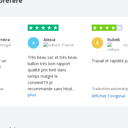
préféré
reira
Alexia
Rubeb
A
R
ortugal
France
E
Très beau sac et très beau
r un
Travail et rapidité p
ballon très bon rapport
d
qualité prix livré dans
temps malgré le
convient19 je
recommande sans hésiter
que
Traduction automati
plus
le site au top
Afficher l'original