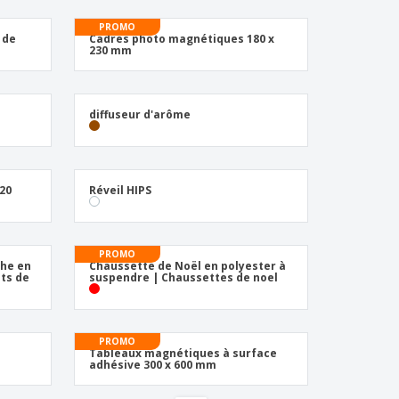
eaux personalisés
PROMO
uits écologiques
 de
Cadres photo magnétiques 180 x
230 mm
es et brochures
diffuseur d'arôme
20
Réveil HIPS
PROMO
the en
Chaussette de Noël en polyester à
ots de
suspendre | Chaussettes de noel
PROMO
Tableaux magnétiques à surface
adhésive 300 x 600 mm