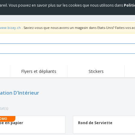
areil. Vous pouvez en savoir plus sur les cookies que nous utilisons dans
Polit
/www.bizay.ch
. Saviez-vous que nous avons un magasin dans Etats-Unis? Faites vos a
Flyers et dépliants
Stickers
Act
Tendance
Nouveautés
pro
ation D'Intérieur
Roll-ups
Drapeaux
T-sh
Vaisselle et
Roll-ups
Bro
accessoires de cuisine
tat(s)
Vaisselle jetable et
Livraison à domicile
Acti
réutilisable
Autocollants, vinyles et
OMO
Montres
Hom
affiches
e en papier
Rond de Serviette
Sweatshirts
Coupes et Trophées
Boît