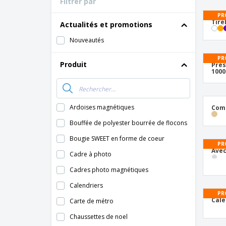
Filtrer par
Cartes de fidélité
Tous les produits
PR
T-shirts
Tire
Actualités et promotions
Magnets
Nouveautés
Bâches
PR
Produit
Prés
100
Ardoises magnétiques
Comp
Bouffée de polyester bourrée de flocons
Bougie SWEET en forme de coeur
PR
Avec
Cadre à photo
Cadres photo magnétiques
Calendriers
PR
Cale
Carte de métro
Chaussettes de noel