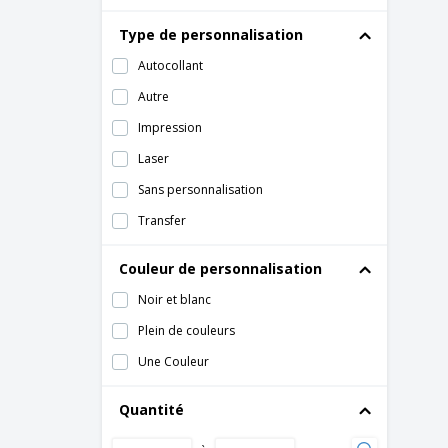
Pochoirs magnétiques
Type de personnalisation
Présentoir Cube en Carton
Autocollant
Réveil HIPS
Autre
Rond de Serviette
Impression
Sapin de Noël 20cm
Laser
Siège de canapé palette imperméable
avec rembourrage
Sans personnalisation
Tableaux magnétiques à surface adhésive
Transfer
Tirelire
Couleur de personnalisation
crochet de sac en métal
Noir et blanc
diffuseur d'arôme
Plein de couleurs
minuterie de douche
Une Couleur
nichoir en bois
Quantité