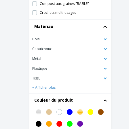
Compost aux graines "BASILE"
Crochets multi-usages
Cruche
Matériau
Dossier de canapé palette imperméable
avec rembourrage
Bois
Ensemble de pots de fleurs
Caoutchouc
Hamac léger pliable
Métal
Horloge
Plastique
Housse de coussin, tissu polyester
Tissu
Housse de dossier de chaise en polyester
+ Afficher plus
Lot de 3 pots à herbes en terre cuite
Nappe en papier
Couleur du produit
Oreiller de mitre ronde
Ornements de noël
Plateau décoratif en aluminium