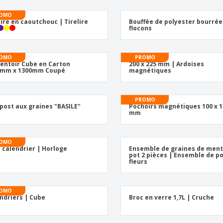
Exposants
Médailles
Cad
OMO
Affiches
Cadeaux gourmands
Prod
lire en caoutchouc | Tirelire
Bouffée de polyester bourrée
flocons
Sacs et accessoires de
Étiquettes pour
Livr
transport
Imprimantes
OMO
PROMO
entoir Cube en Carton
200 x 225 mm | Ardoises
0mm x 1300mm Coupé
magnétiques
PROMO
ost aux graines "BASILE"
Pochoirs magnétiques 100 x 1
mm
OMO
 calendrier | Horloge
Ensemble de graines de men
pot 2 pièces | Ensemble de p
fleurs
OMO
ndriers | Cube
Broc en verre 1,7L | Cruche