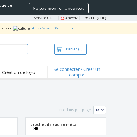
ique de
Ne pas montrer à nouveau
Service Client
|
Schweiz |
FR
CHF (CHF)
chats en
https://www.360onlineprint.com
Panier
(0)
Se connecter / Créer un
Création de logo
compte
ualités et
motions
irts et polos
derie
Produits par page:
vités de plein air
e office
crochet de sac en métal
es d'expédition