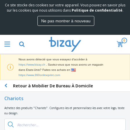
Ce site stocke des cookies sur votre appareil. Vous pouvez en savoir plus
M
sur les cookies que nous utilisons dans
Politique de confidentialité
.
e
i
Ne pas montrer à nouveau
l
M
l
a
e
t
u
0
é
r
P
r
e
r
i
s
o
e
v
Nous avons détecté que vous essayez d'accéder à
d
l
e
A
https://www.bizay.ch
. Saviez-vous que nous avons un magasin
u
d
n
f
dans Etats-Unis? Faites vos achats en
i
e
t
f
https://www.360onlineprint.com
t
M
e
i
s
a
F
s
Retour à Mobilier De Bureau À Domicile
c
P
r
o
h
r
k
u
a
o
Chariots
e
r
g
m
S
t
n
e
o
Achetez des produits "Chariots". Configurez-les et personnalisez-les avec votre logo, texte
a
i
i
s
t
ou design.
c
n
t
e
i
s
g
u
t
V
o
r
E
ê
n