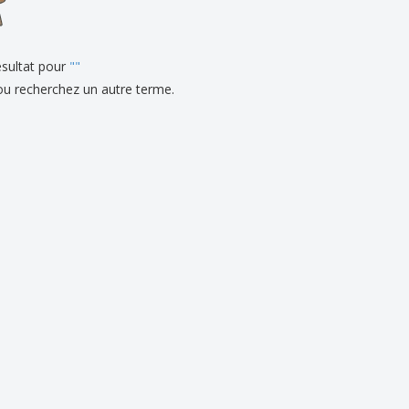
eaux personalisés
uits écologiques
sultat pour
es et brochures
"
"
ou recherchez un autre terme.