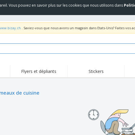
areil. Vous pouvez en savoir plus sur les cookies que nous utilisons dans
Polit
/www.bizay.ch
. Saviez-vous que nous avons un magasin dans Etats-Unis? Faites vos a
Flyers et dépliants
Stickers
Act
Tendance
Nouveautés
pro
meaux de cuisine
Roll-ups
Drapeaux
T-sh
Vaisselle et
Roll-ups
Bro
accessoires de cuisine
Vaisselle jetable et
Livraison à domicile
Acti
réutilisable
Autocollants, vinyles et
Montres
Hom
affiches
Sweatshirts
Coupes et Trophées
Boît