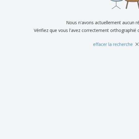
Exposants
Médailles
Cad
Affiches
Cadeaux gourmands
Prod
Sacs et accessoires de
Étiquettes pour
Nous n'avons actuellement aucun ré
Livr
transport
Imprimantes
Vérifiez que vous l'avez correctement orthographié 
×
effacer la recherche