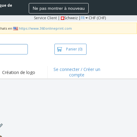
ique de
Ne pas montrer à nouveau
Service Client
|
Schweiz |
FR
CHF (CHF)
chats en
https://www.360onlineprint.com
Panier
(0)
Se connecter / Créer un
Création de logo
compte
ualités et
motions
irts et polos
derie
vités de plein air
e office
es d'expédition