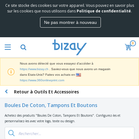
Ce site stocke des cookies sur votre appareil. Vous pouvez en savoir plus
M
sur les cookies que nous utilisons dans
Politique de confidentialité
.
e
i
Ne pas montrer à nouveau
l
M
l
a
e
t
u
0
é
r
P
r
e
r
i
s
o
e
v
Nous avons détecté que vous essayez d'accéder à
d
l
e
A
https://www.bizay.ch
. Saviez-vous que nous avons un magasin
u
d
n
f
dans Etats-Unis? Faites vos achats en
i
e
t
f
https://www.360onlineprint.com
t
M
e
i
s
a
F
s
Retour à Outils Et Accessoires
c
P
r
o
h
r
k
u
a
o
Boules De Coton, Tampons Et Boutons
e
r
g
m
S
t
n
e
o
Achetez des produits "Boules De Coton, Tampons Et Boutons". Configurez-les et
a
i
i
s
t
personnalisez-les avec votre logo, texte ou design.
c
n
t
e
i
s
g
u
t
V
o
r
E
ê
n