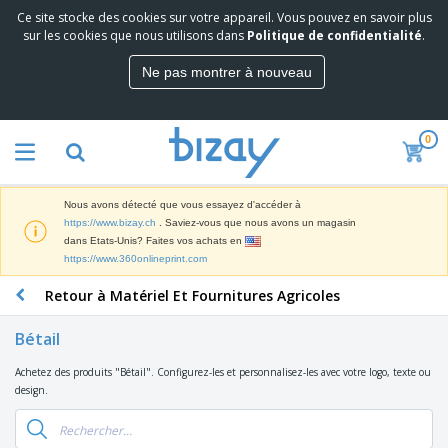
Ce site stocke des cookies sur votre appareil. Vous pouvez en savoir plus
M
sur les cookies que nous utilisons dans
Politique de confidentialité
.
e
i
Ne pas montrer à nouveau
l
M
l
a
e
t
u
0
é
r
P
r
e
r
i
s
o
e
v
Nous avons détecté que vous essayez d'accéder à
d
l
e
A
https://www.bizay.ch
. Saviez-vous que nous avons un magasin
u
d
n
f
dans Etats-Unis? Faites vos achats en
i
e
t
f
https://www.360onlineprint.com
t
M
e
i
s
a
F
s
Retour à Matériel Et Fournitures Agricoles
c
P
r
o
h
r
k
u
a
o
Bétail
e
r
g
m
S
t
n
e
o
Achetez des produits "Bétail". Configurez-les et personnalisez-les avec votre logo, texte ou
a
i
i
s
t
design.
c
n
t
e
i
s
g
u
t
V
o
r
E
ê
n