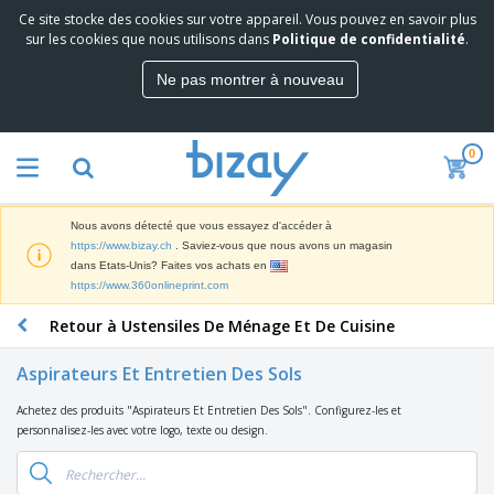
Ce site stocke des cookies sur votre appareil. Vous pouvez en savoir plus
M
sur les cookies que nous utilisons dans
Politique de confidentialité
.
e
i
Ne pas montrer à nouveau
l
M
l
a
e
t
u
0
é
r
P
r
e
r
i
s
o
e
v
Nous avons détecté que vous essayez d'accéder à
d
l
e
A
https://www.bizay.ch
. Saviez-vous que nous avons un magasin
u
d
n
f
dans Etats-Unis? Faites vos achats en
i
e
t
f
https://www.360onlineprint.com
t
M
e
i
s
a
F
s
Retour à Ustensiles De Ménage Et De Cuisine
c
P
r
o
h
r
k
u
a
o
Aspirateurs Et Entretien Des Sols
e
r
g
m
S
t
n
e
o
Achetez des produits "Aspirateurs Et Entretien Des Sols". Configurez-les et
a
i
i
s
t
personnalisez-les avec votre logo, texte ou design.
c
n
t
e
i
s
g
u
t
V
o
r
E
ê
n