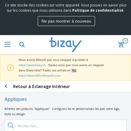
Ce site stocke des cookies sur votre appareil. Vous pouvez en savoir plus
M
sur les cookies que nous utilisons dans
Politique de confidentialité
.
e
i
Ne pas montrer à nouveau
l
M
l
a
e
t
u
0
é
r
P
r
e
r
i
s
o
e
v
Nous avons détecté que vous essayez d'accéder à
d
l
e
A
https://www.bizay.ch
. Saviez-vous que nous avons un magasin
u
d
n
f
dans Etats-Unis? Faites vos achats en
i
e
t
f
https://www.360onlineprint.com
t
M
e
i
s
a
F
s
Retour à Éclairage Intérieur
c
P
r
o
h
r
k
u
a
o
Appliques
e
r
g
m
S
t
n
e
o
Achetez des produits "Appliques". Configurez-les et personnalisez-les avec votre logo,
a
i
i
s
t
texte ou design.
c
n
t
e
i
s
g
u
t
V
o
r
E
ê
n