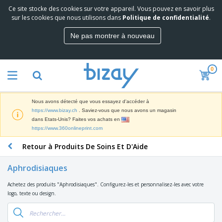
Ce site stocke des cookies sur votre appareil. Vous pouvez en savoir plus
M
sur les cookies que nous utilisons dans
Politique de confidentialité
.
e
i
Ne pas montrer à nouveau
l
M
l
a
e
t
u
0
é
r
P
r
e
r
i
s
o
e
v
Nous avons détecté que vous essayez d'accéder à
d
l
e
A
https://www.bizay.ch
. Saviez-vous que nous avons un magasin
u
d
n
f
dans Etats-Unis? Faites vos achats en
i
e
t
f
https://www.360onlineprint.com
t
M
e
i
s
a
F
s
Retour à Produits De Soins Et D'Aide
c
P
r
o
h
r
k
u
a
o
Aphrodisiaques
e
r
g
m
S
t
n
e
o
Achetez des produits "Aphrodisiaques". Configurez-les et personnalisez-les avec votre
a
i
i
s
t
logo, texte ou design.
c
n
t
e
i
s
g
u
t
V
o
r
E
ê
n