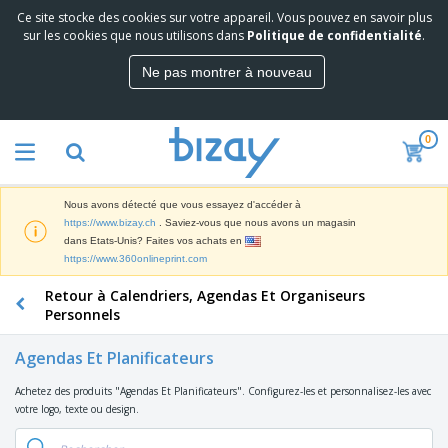
Ce site stocke des cookies sur votre appareil. Vous pouvez en savoir plus
M
sur les cookies que nous utilisons dans
Politique de confidentialité
.
e
i
Ne pas montrer à nouveau
l
M
l
a
e
t
u
0
é
r
P
r
e
r
i
s
o
e
v
Nous avons détecté que vous essayez d'accéder à
d
l
e
A
https://www.bizay.ch
. Saviez-vous que nous avons un magasin
u
d
n
f
dans Etats-Unis? Faites vos achats en
i
e
t
f
https://www.360onlineprint.com
t
M
e
i
s
a
F
s
Retour à Calendriers, Agendas Et Organiseurs
c
P
r
o
h
Personnels
r
k
u
a
o
e
r
g
m
Agendas Et Planificateurs
S
t
n
e
o
a
i
i
s
t
Achetez des produits "Agendas Et Planificateurs". Configurez-les et personnalisez-les avec
c
n
t
e
i
votre logo, texte ou design.
s
g
u
t
V
o
r
E
ê
n