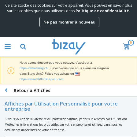
Ce site stocke des cookies sur votre appareil. Vous pouvez en savoir plus
M
sur les cookies que nous utilisons dans
Politique de confidentialité
.
e
i
Ne pas montrer à nouveau
l
M
l
a
e
t
u
0
é
r
P
r
e
r
i
s
o
e
v
Nous avons détecté que vous essayez d'accéder à
d
l
e
A
https://www.bizay.ch
. Saviez-vous que nous avons un magasin
u
d
n
f
dans Etats-Unis? Faites vos achats en
i
e
t
f
https://www.360onlineprint.com
t
M
e
i
s
a
F
s
Retour à Affiches
c
P
r
o
h
r
k
u
a
o
Affiches par Utilisation Personnalisé pour votre
e
r
g
entreprise
m
S
t
n
e
o
a
i
i
s
t
Si vous voulez de la vitesse et du professionnalisme, parier sur Affiches par Utilisation!
c
n
t
e
i
Mettez les informations les plus utiles sur votre entreprise et utilisez dans tous les
s
g
u
t
V
o
documents importants de votre entreprise.
r
E
ê
n