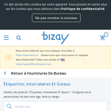
Ce site stocke des cookies sur votre appareil. Vous pouvez en savoir plus
M
sur les cookies que nous utilisons dans
Politique de confidentialité
.
e
i
Ne pas montrer à nouveau
l
M
l
a
e
t
u
0
é
r
P
r
e
r
i
s
o
e
v
Nous avons détecté que vous essayez d'accéder à
d
l
e
A
https://www.bizay.ch
. Saviez-vous que nous avons un magasin
u
d
n
f
dans Etats-Unis? Faites vos achats en
i
e
t
f
https://www.360onlineprint.com
t
M
e
i
s
a
F
s
Retour à Fournitures De Bureau
c
P
r
o
h
r
k
u
a
o
Étiquettes, Intercalaires Et Sceaux
e
r
g
m
S
t
n
e
o
Achetez des produits "Étiquettes, Intercalaires Et Sceaux". Configurez-les et
a
i
i
s
t
personnalisez-les avec votre logo, texte ou design.
c
n
t
e
i
s
g
u
t
V
o
r
E
ê
n