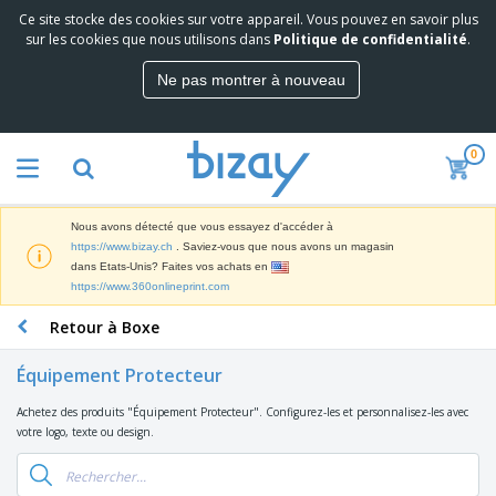
Ce site stocke des cookies sur votre appareil. Vous pouvez en savoir plus
M
sur les cookies que nous utilisons dans
Politique de confidentialité
.
e
i
Ne pas montrer à nouveau
l
M
l
a
e
t
u
0
é
r
P
r
e
r
i
s
o
e
v
Nous avons détecté que vous essayez d'accéder à
d
l
e
A
https://www.bizay.ch
. Saviez-vous que nous avons un magasin
u
d
n
f
dans Etats-Unis? Faites vos achats en
i
e
t
f
https://www.360onlineprint.com
t
M
e
i
s
a
F
s
Retour à Boxe
c
P
r
o
h
r
k
u
a
o
Équipement Protecteur
e
r
g
m
S
t
n
e
o
Achetez des produits "Équipement Protecteur". Configurez-les et personnalisez-les avec
a
i
i
s
t
votre logo, texte ou design.
c
n
t
e
i
s
g
u
t
V
o
r
E
ê
n