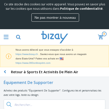
Ce site stocke des cookies sur votre appareil. Vous pouvez en savoir plus
M
sur les cookies que nous utilisons dans
Politique de confidentialité
.
e
i
Ne pas montrer à nouveau
l
M
l
a
e
t
u
0
é
r
P
r
e
r
i
s
o
e
v
Nous avons détecté que vous essayez d'accéder à
d
l
e
A
https://www.bizay.ch
. Saviez-vous que nous avons un magasin
u
d
n
f
dans Etats-Unis? Faites vos achats en
i
e
t
f
https://www.360onlineprint.com
t
M
e
i
s
a
F
s
Retour à Sports Et Activités De Plein Air
c
P
r
o
h
r
k
u
a
o
Équipement De Supporter
e
r
g
m
S
t
n
e
o
Achetez des produits "Équipement De Supporter". Configurez-les et personnalisez-les
a
i
i
s
t
avec votre logo, texte ou design.
c
n
t
e
i
s
g
u
t
V
o
r
E
ê
n