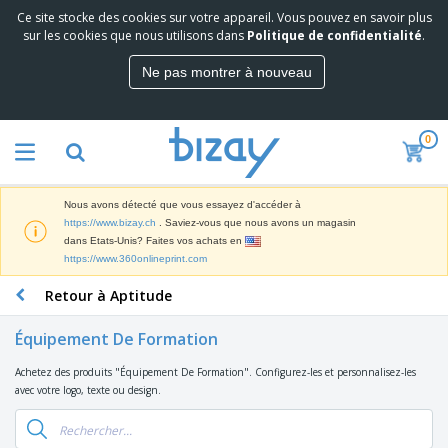
Ce site stocke des cookies sur votre appareil. Vous pouvez en savoir plus
M
sur les cookies que nous utilisons dans
Politique de confidentialité
.
e
i
Ne pas montrer à nouveau
l
M
l
a
e
t
u
0
é
r
P
r
e
r
i
s
o
e
v
Nous avons détecté que vous essayez d'accéder à
d
l
e
A
https://www.bizay.ch
. Saviez-vous que nous avons un magasin
u
d
n
f
dans Etats-Unis? Faites vos achats en
i
e
t
f
https://www.360onlineprint.com
t
M
e
i
s
a
F
s
Retour à Aptitude
c
P
r
o
h
r
k
u
a
o
Équipement De Formation
e
r
g
m
S
t
n
e
o
Achetez des produits "Équipement De Formation". Configurez-les et personnalisez-les
a
i
i
s
t
avec votre logo, texte ou design.
c
n
t
e
i
s
g
u
t
V
o
r
E
ê
n