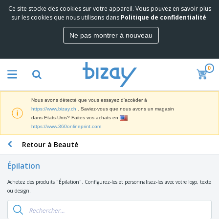
Ce site stocke des cookies sur votre appareil. Vous pouvez en savoir plus
M
sur les cookies que nous utilisons dans
Politique de confidentialité
.
e
i
Ne pas montrer à nouveau
l
M
l
a
e
t
u
0
é
r
P
r
e
r
i
s
o
e
v
Nous avons détecté que vous essayez d'accéder à
d
l
e
A
https://www.bizay.ch
. Saviez-vous que nous avons un magasin
u
d
n
f
dans Etats-Unis? Faites vos achats en
i
e
t
f
https://www.360onlineprint.com
t
M
e
i
s
a
F
s
Retour à Beauté
c
P
r
o
h
r
k
u
a
o
Épilation
e
r
g
m
S
t
n
e
o
Achetez des produits "Épilation". Configurez-les et personnalisez-les avec votre logo, texte
a
i
i
s
t
ou design.
c
n
t
e
i
s
g
u
t
V
o
r
E
ê
n