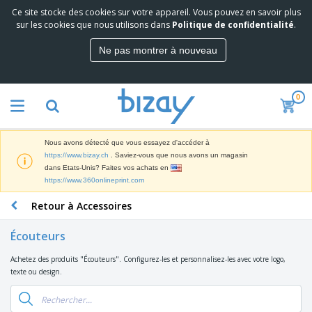
Ce site stocke des cookies sur votre appareil. Vous pouvez en savoir plus
M
sur les cookies que nous utilisons dans
Politique de confidentialité
.
e
i
Ne pas montrer à nouveau
l
M
l
a
e
t
u
0
é
r
P
r
e
r
i
s
o
e
v
Nous avons détecté que vous essayez d'accéder à
d
l
e
A
https://www.bizay.ch
. Saviez-vous que nous avons un magasin
u
d
n
f
dans Etats-Unis? Faites vos achats en
i
e
t
f
https://www.360onlineprint.com
t
M
e
i
s
a
F
s
Retour à Accessoires
c
P
r
o
h
r
k
u
a
o
Écouteurs
e
r
g
m
S
t
n
e
o
Achetez des produits "Écouteurs". Configurez-les et personnalisez-les avec votre logo,
a
i
i
s
t
texte ou design.
c
n
t
e
i
s
g
u
t
V
o
r
E
ê
n