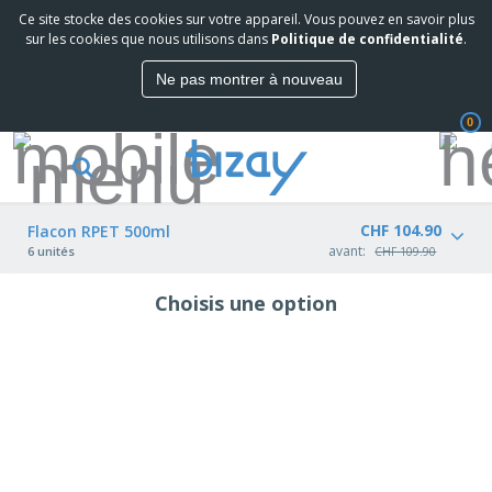
Ce site stocke des cookies sur votre appareil. Vous pouvez en savoir plus
sur les cookies que nous utilisons dans
Politique de confidentialité
.
Ne pas montrer à nouveau
0
CHF 104.90
Flacon RPET 500ml
avant:
6 unités
CHF 109.90
Choisis une option