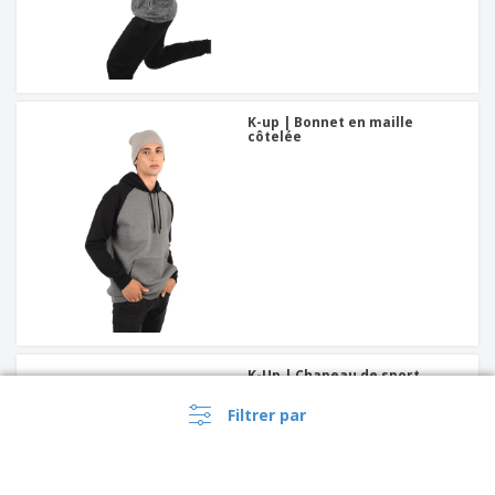
K-up | Bonnet en maille
côtelée
K-Up | Chapeau de sport
ajustable
Filtrer par