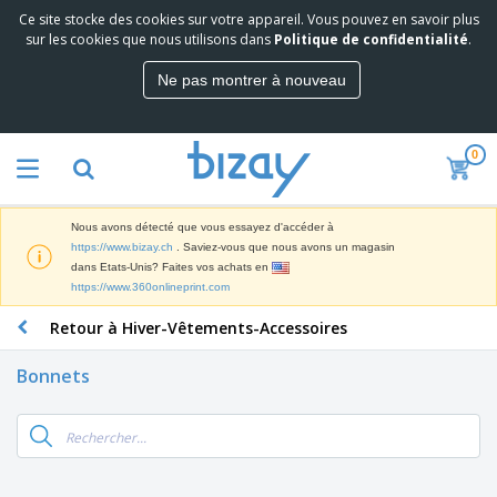
Ce site stocke des cookies sur votre appareil. Vous pouvez en savoir plus
M
sur les cookies que nous utilisons dans
Politique de confidentialité
.
e
i
Ne pas montrer à nouveau
l
M
l
a
e
t
u
0
é
r
P
r
e
r
i
s
o
e
v
Nous avons détecté que vous essayez d'accéder à
d
l
e
A
https://www.bizay.ch
. Saviez-vous que nous avons un magasin
u
d
n
f
dans Etats-Unis? Faites vos achats en
i
e
t
f
https://www.360onlineprint.com
t
M
e
i
s
a
F
s
Retour à Hiver-Vêtements-Accessoires
c
P
r
o
h
r
k
u
a
o
Bonnets
e
r
g
m
S
t
n
e
o
a
i
i
s
t
c
n
t
e
i
s
g
u
t
V
o
r
E
ê
n