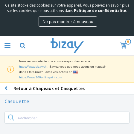
Ce site stocke des cookies sur votre appareil. Vous pouvez en savoir plus
M
sur les cookies que nous utilisons dans
Politique de confidentialité
.
e
i
Ne pas montrer à nouveau
l
M
l
a
e
t
u
0
é
r
P
r
e
r
i
s
o
e
v
Nous avons détecté que vous essayez d'accéder à
d
l
e
A
https://www.bizay.ch
. Saviez-vous que nous avons un magasin
u
d
n
f
dans Etats-Unis? Faites vos achats en
i
e
t
f
https://www.360onlineprint.com
t
M
e
i
s
a
F
s
Retour à Chapeaux et Casquettes
c
P
r
o
h
r
k
u
a
o
Casquette
e
r
g
m
S
t
n
e
o
a
i
i
s
t
c
n
t
e
i
s
g
u
t
V
o
r
E
ê
n