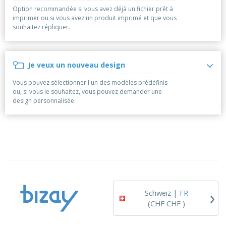
e
x
t
n
Option recommandée si vous avez déjà un fichier prêt à
s
p
e
e
imprimer ou si vous avez un produit imprimé et que vous
d
E
o
m
l
souhaitez répliquer.
e
m
s
e
s
b
b
a
n
u
a
n
t
A
r
l
t
s
Je veux un nouveau design
c
e
l
s
h
a
a
Vous pouvez sélectionner l'un des modèles prédéfinis
e
u
g
T
ou, si vous le souhaitez, vous pouvez demander une
t
e
o
design personnalisée.
e
u
r
s
p
Se
l
a
connecter
e
r
/ Créer un
s
T
compte
p
h
r
è
o
m
Service
d
e
Client
›
u
Schweiz |
FR
i
(CHF CHF )
t
s